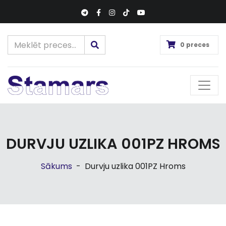
0 preces
DURVJU UZLIKA 001PZ HROMS
Sākums
-
Durvju uzlika 001PZ Hroms