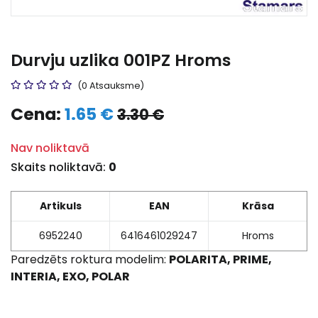
Durvju uzlika 001PZ Hroms
(0 Atsauksme)
Cena:
1.65 €
3.30 €
Nav noliktavā
Skaits noliktavā:
0
Artikuls
EAN
Krāsa
6952240
6416461029247
Hroms
Paredzēts roktura modelim:
POLARITA, PRIME,
INTERIA, EXO, POLAR