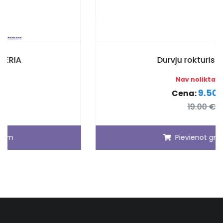
Durvju rokturis POLAR
Nav noliktavā
9.50 €
Cena:
19.00 €
Pievienot grozam