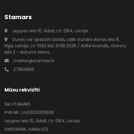
Stamars
Lejupes iela 10, Ādaži, LV-2164, Latvija
Durvis var apskatīt izstāžu zālē Gunāra Astras iela 8,
Rīga, Latvija, LV-1082 lidz 31.08.2026 / AURA kvartāls, Grenču
iela 2 - datums sekos...
market@stamars.lv
27850656
Mūsu rekvizīti
SIA STAMARS
PVN NR. LV40003263508
Lejupes iela 10, Ādaži, LV-2164, Latvija
SWEDBANK, HABALV22