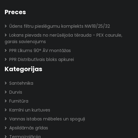
Preces
Ūdens filtru pieslēgumu komplekts NW18/25/32
Lokans pievads no nerūsējoša tērauda - PEX caurule,
garais savienojums
PPR Līkums 90° ĀV montāžas
PPR Distributīvais bloks apkurei
Kategorijas
Santehnika
Durvis
Furnitūra
Kamīni un kurtuves
Vannas istabas mēbeles un spoguļi
Apsildāmās grīdas
Termoizolācija