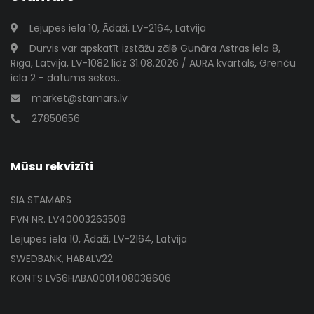
Lejupes iela 10, Ādaži, LV-2164, Latvija
Durvis var apskatīt izstāžu zālē Gunāra Astras iela 8,
Rīga, Latvija, LV-1082 lidz 31.08.2026 / AURA kvartāls, Grenču
iela 2 - datums sekos...
market@stamars.lv
27850656
Mūsu rekvizīti
SIA STAMARS
PVN NR. LV40003263508
Lejupes iela 10, Ādaži, LV-2164, Latvija
SWEDBANK, HABALV22
KONTS LV56HABA0001408038606