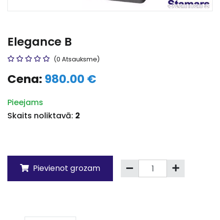
Elegance B
(0 Atsauksme)
Cena:
980.00 €
Pieejams
Skaits noliktavā:
2
Pievienot grozam