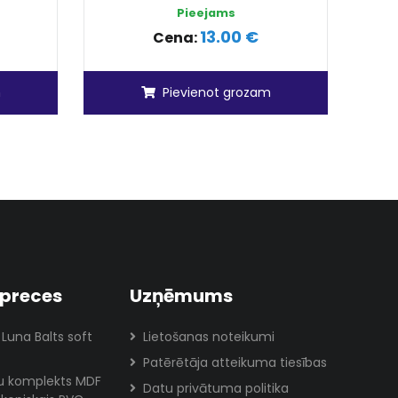
Pieejams
13.00 €
Cena:
m
Pievienot grozam
preces
Uzņēmums
 Luna Balts soft
Lietošanas noteikumi
Patērētāja atteikuma tiesības
lu komplekts MDF
Datu privātuma politika