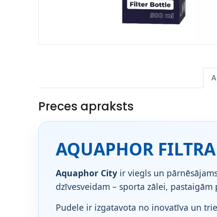
A
Preces apraksts
AQUAPHOR FILTRA 
Aquaphor City
ir viegls un pārnēsājams
dzīvesveidam – sporta zālei, pastaigām p
Pudele ir izgatavota no inovatīva un tri