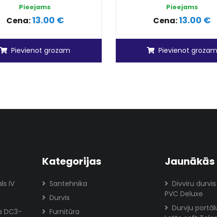
Pieejams
Pieejams
13.00 €
13.00 €
Cena:
Cena:
Pievienot grozam
Pievienot groza
Kategorijas
Jaunākās 
ls IV
Santehnika
Divviru durvis
PVC Deluxe
Durvis
Durvju portā
ja DC3-
Furnitūra