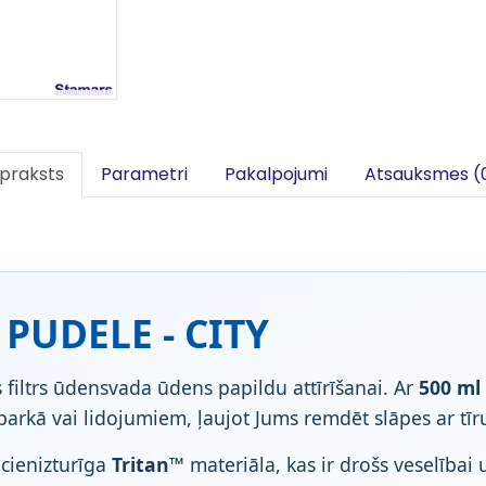
praksts
Parametri
Pakalpojumi
Atsauksmes (
PUDELE - CITY
 filtrs ūdensvada ūdens papildu attīrīšanai. Ar
500 ml
arkā vai lidojumiem, ļaujot Jums remdēt slāpes ar tīr
ecienizturīga
Tritan™
materiāla, kas ir drošs veselībai 