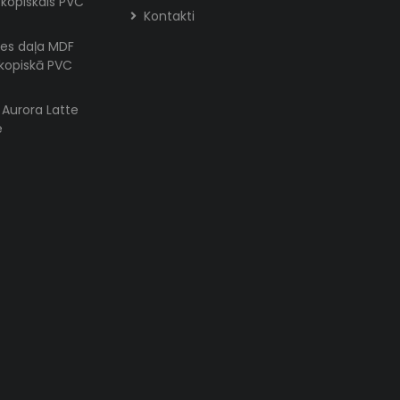
skopiskais PVC
Kontakti
es daļa MDF
skopiskā PVC
s Aurora Latte
e