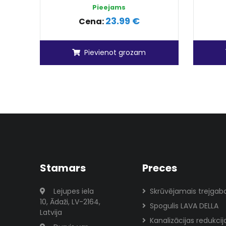
Pieejams
23.99 €
Cena:
Pievienot grozam
Stamars
Preces
Lejupes iela
Skrūvējamais trejgaba
10, Ādaži, LV-2164,
Spogulis LAVA DELLA
Latvija
Kanalizācijas redukci