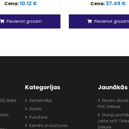
10.12 €
37.49 €
Cena:
Cena:
Pievienot grozam
Pievienot groza
Kategorijas
Jaunākās 
02) Balts
Santehnika
Divviru durvis
PVC Deluxe
Durvis
atēts
Durvju portā
Furnitūra
Latte soft Tele
Kamīni un kurtuves
Deluxe