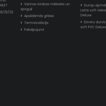
jumu
Vannas istabas mēbeles un
INLET
Durvju apmal
spoguļi
Latte soft tele
18/25/32
Deluxe
Apsildāmās grīdas
Divviru durvi
Termoizolācija
soft PVC Delux
Pakalpojumi