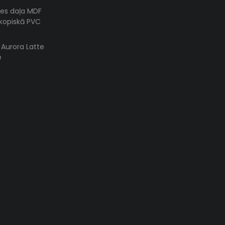
es daļa MDF
skopiskā PVC
s Aurora Latte
e