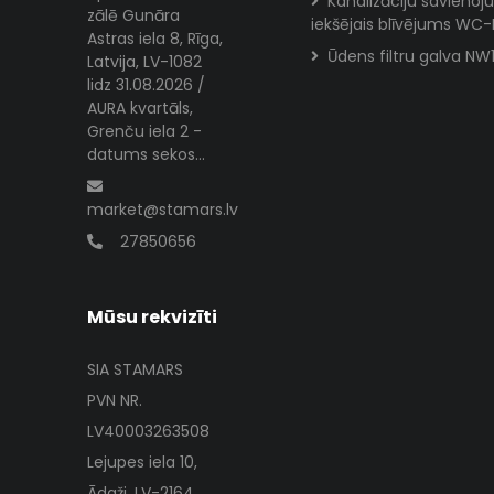
Kanalizāciju savieno
zālē Gunāra
iekšējais blīvējums WC-
Astras iela 8, Rīga,
Ūdens filtru galva NW
Latvija, LV-1082
lidz 31.08.2026 /
AURA kvartāls,
Grenču iela 2 -
datums sekos...
market@stamars.lv
27850656
Mūsu rekvizīti
SIA STAMARS
PVN NR.
LV40003263508
Lejupes iela 10,
Ādaži, LV-2164,