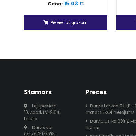
15.03 €
Cena:
Pievienot grozam
Stamars
Preces
Lejupes iela
Durvis Loredo 02 (PL-
10, Ādaži, LV-2164,
matēts EKOfinierējums
Latvija
Durvju uzlika 001PZ M
Durvis var
hroms
apskatīt izstāžu