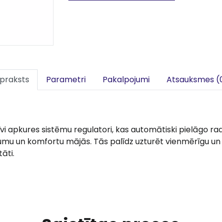
praksts
Parametri
Pakalpojumi
Atsauksmes (
i apkures sistēmu regulatori, kas automātiski pielāgo rad
jumu un komfortu mājās. Tās palīdz uzturēt vienmērīgu u
āti.