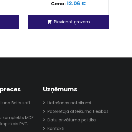
12.06 €
Cena:
m
Pievienot grozam
preces
Uzņēmums
 Luna Balts soft
Lietošanas noteikumi
Patērētāja atteikuma tiesības
lu komplekts MDF
Datu privātuma politika
skopiskais PVC
Kontakti