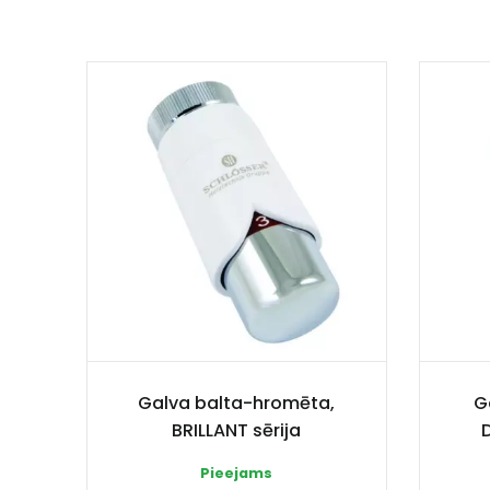
Galva balta-hromēta,
G
BRILLANT sērija
Pieejams