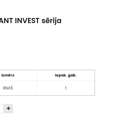
NT INVEST sērija
Izmērs
Iepak. gab.
30x1.5
1