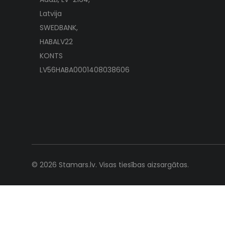
Latvija
SWEDBANK,
HABALV22
KONTS
LV56HABA0001408038606
© 2026 Stamars.lv. Visas tiesības aizsargātas.