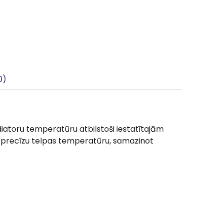
0)
iatoru temperatūru atbilstoši iestatītajām
n precīzu telpas temperatūru, samazinot