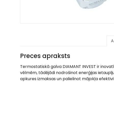
A
Preces apraksts
Termostatiskā galva DIAMANT INVEST ir inovatīv
vēlmēm, tādējādi nodrošinot enerģijas ietaupī
apkures izmaksas un palielinot mājokļa efektivit