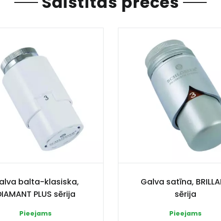
Saistītas preces
alva balta-klasiska,
Galva satīna, BRILL
DIAMANT PLUS sērija
sērija
Pieejams
Pieejams