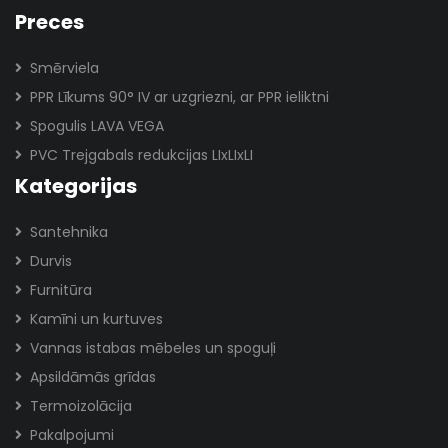
Preces
Smērviela
PPR Līkums 90° IV ar uzgriezni, ar PPR ieliktni
Spogulis LAVA VEGA
PVC Trejgabals redukcijas LIxLIxLI
Kategorijas
Santehnika
Durvis
Furnitūra
Kamīni un kurtuves
Vannas istabas mēbeles un spoguļi
Apsildāmās grīdas
Termoizolācija
Pakalpojumi