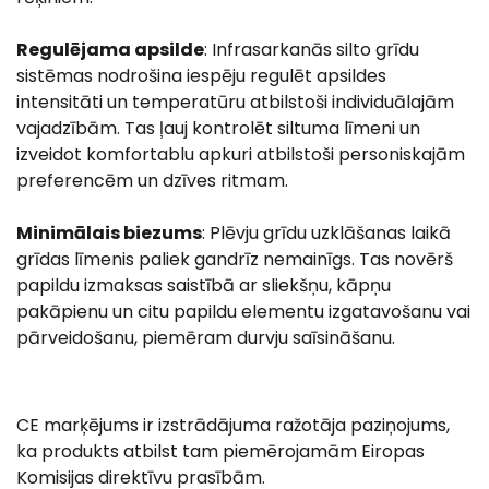
Regulējama apsilde
: Infrasarkanās silto grīdu
sistēmas nodrošina iespēju regulēt apsildes
intensitāti un temperatūru atbilstoši individuālajām
vajadzībām. Tas ļauj kontrolēt siltuma līmeni un
izveidot komfortablu apkuri atbilstoši personiskajām
preferencēm un dzīves ritmam.
Minimālais biezums
: Plēvju grīdu uzklāšanas laikā
grīdas līmenis paliek gandrīz nemainīgs. Tas novērš
papildu izmaksas saistībā ar sliekšņu, kāpņu
pakāpienu un citu papildu elementu izgatavošanu vai
pārveidošanu, piemēram durvju saīsināšanu.
CE marķējums ir izstrādājuma ražotāja paziņojums,
ka produkts atbilst tam piemērojamām Eiropas
Komisijas direktīvu prasībām.