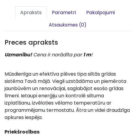
Apraksts
Parametri
Pakalpojumi
Atsauksmes (0)
Preces apraksts
Uzmanību!
Cena ir norādīta par
1 m
!
Mūsdienīga un efektīva plēves tipa siltās grīdas
sistēma Tavā mājā. Viegli uzstādāma un piemērota
jaunbūvēm un renovācijai, saglabājot esošo grīdas
līmeni. Ietaupi enerģiju un kontrolē siltuma
izplatīšanu, izvēloties vēlamo temperatūru ar
programmējamu termostatu. Ātra un videi draudzīga
apkures iespēja.
Priekšrocības