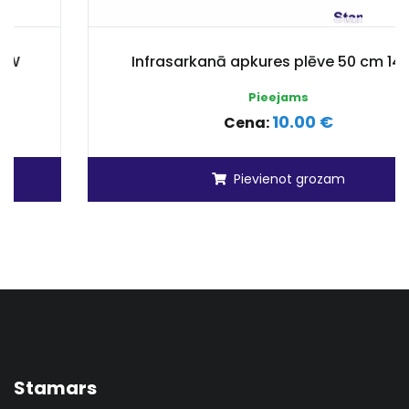
Infrasarkanā apkures plēve 50 cm 140W
Pieejams
10.00 €
Cena:
Pievienot grozam
Stamars