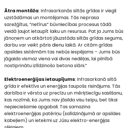
Ātra montāža
: Infrasarkanās siltās grīdas ir viegli
uzstādāmas un montējamas. Tās neprasa
sarežģītus, “netīrus” būvniecības procesus tādā
veidā ļaujot ietaupīt laiku un resursus. Pat ja Jums būs
jānoņem un atkārtoti jāuzstāda siltās grīdas segums,
darbu var veikt pāris dienu laikā. Ar citām grīdas
apsildes sistēmām tas nebūs iespējams – Jums būs
jāgaida vismaz viena vai divas nedēļas, lai pilnībā
nostiprinātu izlīdzinošo betona slāni.”
Elektroenerģijas ietaupījums
: Infrasarkanā siltā
grīda ir efektīvs un enerģijas taupošs risinājums. Tās
darbība ir vērsta uz precīzu un mērķtiecīgu sasilšanu,
kas nozīmē, ka Jums nav jāsilda visu telpu, bet tikai
nepieciešamie apgabali. Tas samazina
elektroenerģijas patēriņu (salīdzinājumā ar apsildes
kabeļiem) un ietekmi uz Jūsu elektro-enerģijas
rēķiniem.