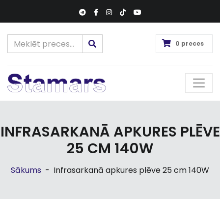
0 preces
INFRASARKANĀ APKURES PLĒVE
25 CM 140W
Sākums
-
Infrasarkanā apkures plēve 25 cm 140W