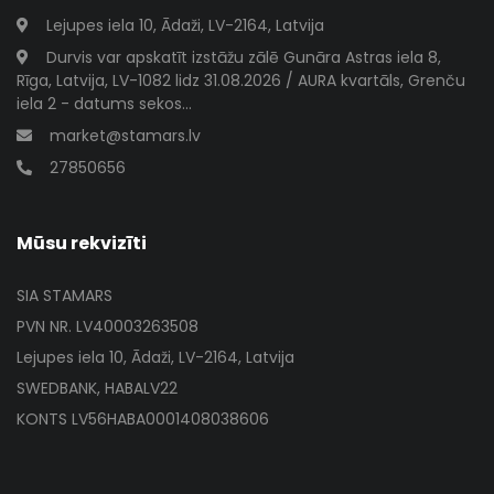
Lejupes iela 10, Ādaži, LV-2164, Latvija
Durvis var apskatīt izstāžu zālē Gunāra Astras iela 8,
Rīga, Latvija, LV-1082 lidz 31.08.2026 / AURA kvartāls, Grenču
iela 2 - datums sekos...
market@stamars.lv
27850656
Mūsu rekvizīti
SIA STAMARS
PVN NR. LV40003263508
Lejupes iela 10, Ādaži, LV-2164, Latvija
SWEDBANK, HABALV22
KONTS LV56HABA0001408038606