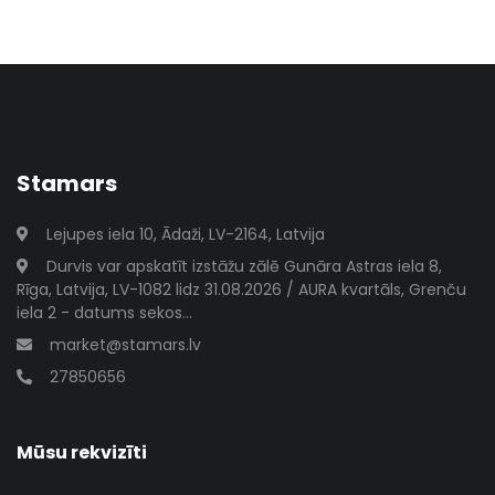
Stamars
Lejupes iela 10, Ādaži, LV-2164, Latvija
Durvis var apskatīt izstāžu zālē Gunāra Astras iela 8,
Rīga, Latvija, LV-1082 lidz 31.08.2026 / AURA kvartāls, Grenču
iela 2 - datums sekos...
market@stamars.lv
27850656
Mūsu rekvizīti