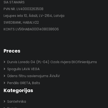
SIA STAMARS
PVN NR. LV40003263508
Lejupes iela 10, Ādaži, LV-2164, Latvija
SWEDBANK, HABALV22
KONTS LV56HABA0001408038606
Preces
Durvis Loredo 04 (PL-04) Ozols rivjera EKOfinierējums
Spogulis LAVA VEGA
Ūdens filtru savienojums ĀVxĀV
Penālis GRETA, Balts
Kategorijas
Santehnika