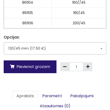
861104
160//45
861105
180/45
861106
200/45
Opcijas:
120/45 mm (17.50 €)
Pievienot grozam
Apraksts
Parametri
Pakalpojumi
Atsauksmes (0)