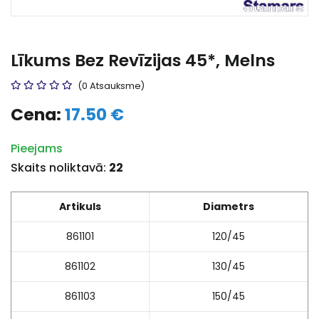
Līkums Bez Revīzijas 45*, Melns
(0 Atsauksme)
Cena:
17.50 €
Pieejams
Skaits noliktavā:
22
Artikuls
Diametrs
861101
120/45
861102
130/45
861103
150/45