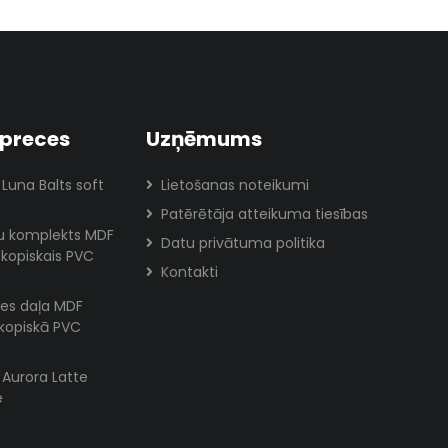
preces
Uzņēmums
 Luna Balts soft
Lietošanas noteikumi
Patērētāja atteikuma tiesības
lu komplekts MDF
Datu privātuma politika
skopiskais PVC
Kontakti
es daļa MDF
skopiskā PVC
s Aurora Latte
e