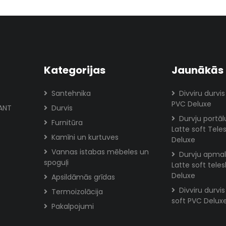
Kategorijas
Jaunākās 
Santehnika
Divviru durvis
PVC Deluxe
ANT
Durvis
Durvju portā
Furnitūra
Latte soft Tele
Kamīni un kurtuves
Deluxe
Vannas istabas mēbeles un
Durvju apmal
spoguļi
Latte soft tele
Deluxe
Apsildāmās grīdas
Divviru durvi
Termoizolācija
soft PVC Delux
Pakalpojumi