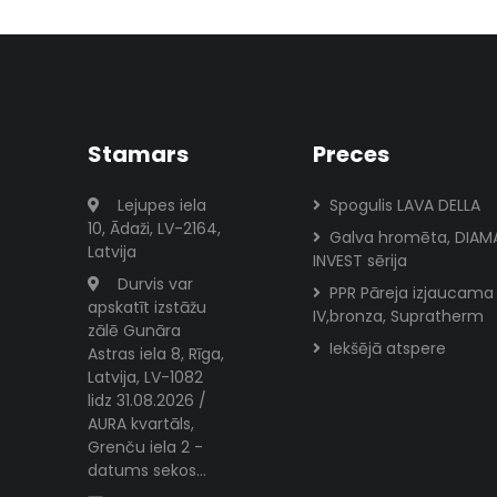
Stamars
Preces
Lejupes iela
Spogulis LAVA DELLA
10, Ādaži, LV-2164,
Galva hromēta, DIAM
Latvija
INVEST sērija
Durvis var
PPR Pāreja izjaucama
apskatīt izstāžu
IV,bronza, Supratherm
zālē Gunāra
Iekšējā atspere
Astras iela 8, Rīga,
Latvija, LV-1082
lidz 31.08.2026 /
AURA kvartāls,
Grenču iela 2 -
datums sekos...