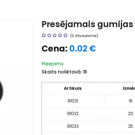
Presējamais gumijas
(0 Atsauksme)
Cena:
0.02 €
Pieejams
Skaits noliktavā:
11
Artikuls
Izmē
81031
16
81032
20
81033
25