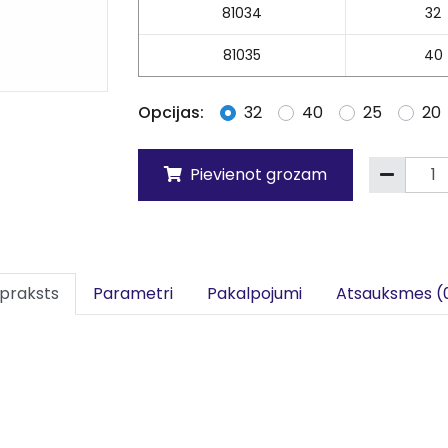
81034
32
81035
40
Opcijas:
32
40
25
20
Pievienot grozam
praksts
Parametri
Pakalpojumi
Atsauksmes (