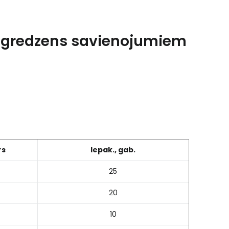
 gredzens savienojumiem
rs
Iepak., gab.
25
20
10