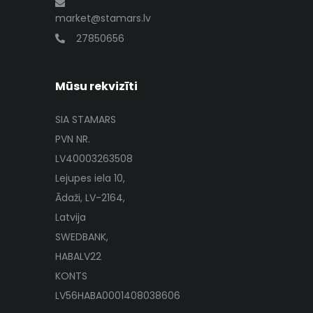
market@stamars.lv
27850656
Mūsu rekvizīti
SIA STAMARS
PVN NR.
LV40003263508
Lejupes iela 10,
Ādaži, LV-2164,
Latvija
SWEDBANK,
HABALV22
KONTS
LV56HABA0001408038606