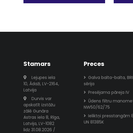
Stamars
Preces
Lejupes iela
Galva balta-balta, BR
10, Ādaži, LV-2164,
sērija
Latvija
Presējama pāreja IV
Durvis var
Ūdens filtru manome
apskatīt izstāžu
NW50/62/75
zālē Gunāra
Ieliktņi presstangām 
Astras iela 8, Rīga,
UN 81385K
Latvija, LV-1082
lidz 31.08.2026 /