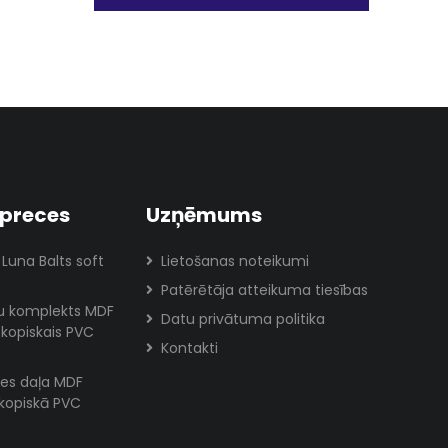
preces
Uzņēmums
 Luna Balts soft
Lietošanas noteikumi
Patērētāja atteikuma tiesības
lu komplekts MDF
Datu privātuma politika
skopiskais PVC
Kontakti
es daļa MDF
skopiskā PVC