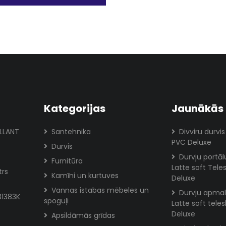
Kategorijas
Jaunākās 
ILLANT
Santehnika
Divviru durvis
PVC Deluxe
Durvis
Durvju portā
Furnitūra
Latte soft Tele
trs
Kamīni un kurtuves
Deluxe
Vannas istabas mēbeles un
Durvju apmal
81383K
spoguļi
Latte soft tele
Deluxe
Apsildāmās grīdas