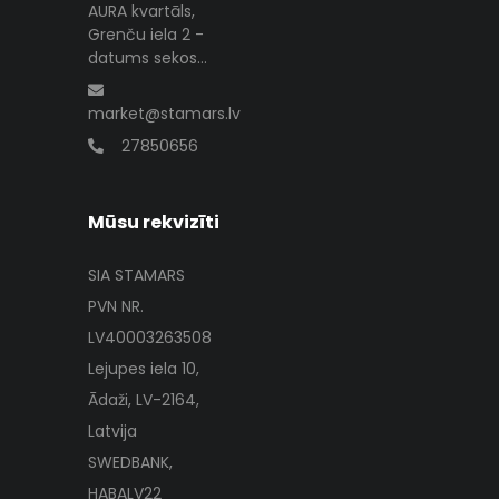
AURA kvartāls,
Grenču iela 2 -
datums sekos...
market@stamars.lv
27850656
Mūsu rekvizīti
SIA STAMARS
PVN NR.
LV40003263508
Lejupes iela 10,
Ādaži, LV-2164,
Latvija
SWEDBANK,
HABALV22