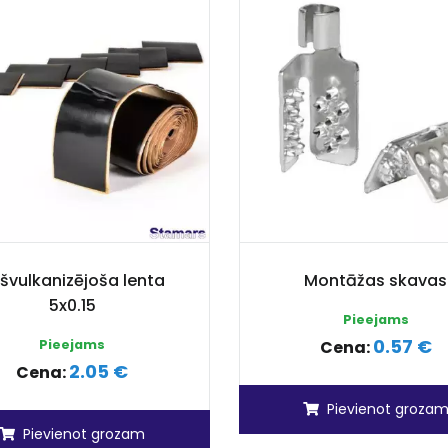
švulkanizējoša lenta
Montāžas skavas
5x0.15
Pieejams
0.57 €
Pieejams
Cena:
2.05 €
Cena:
Pievienot groza
Pievienot grozam