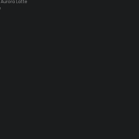
s Aurora Latte
e