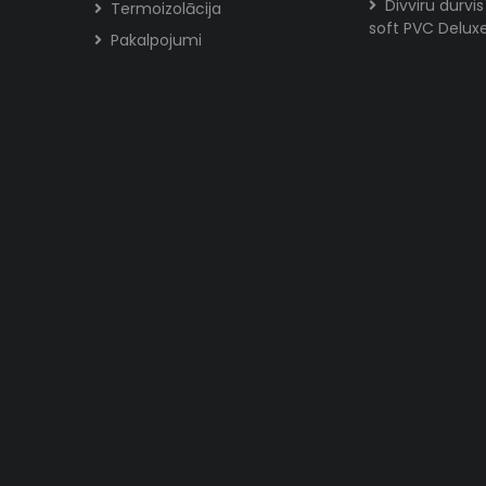
Divviru durvi
Termoizolācija
soft PVC Delux
Pakalpojumi