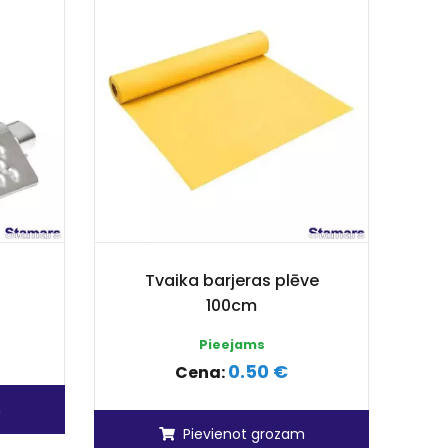
Tvaika barjeras plēve
100cm
Pieejams
0.50 €
Cena:
m
Pievienot grozam