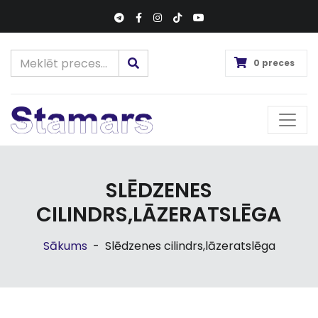
0 preces
SLĒDZENES
CILINDRS,LĀZERATSLĒGA
Sākums
-
Slēdzenes cilindrs,lāzeratslēga