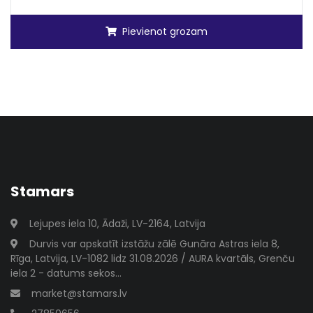
Pievienot grozam
Stamars
Lejupes iela 10, Ādaži, LV-2164, Latvija
Durvis var apskatīt izstāžu zālē Gunāra Astras iela 8,
Rīga, Latvija, LV-1082 lidz 31.08.2026 / AURA kvartāls, Grenču
iela 2 - datums sekos...
market@stamars.lv