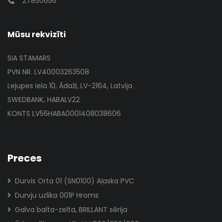
27850656
Mūsu rekvizīti
SIA STAMARS
PVN NR. LV40003263508
Lejupes iela 10, Ādaži, LV-2164, Latvija
SWEDBANK, HABALV22
KONTS LV56HABA0001408038606
Preces
Durvis Orta 01 (SN0100) Aļaska PVC
Durvju uzlika 001P Hroms
Galva balta-zelta, BRILLANT sērija