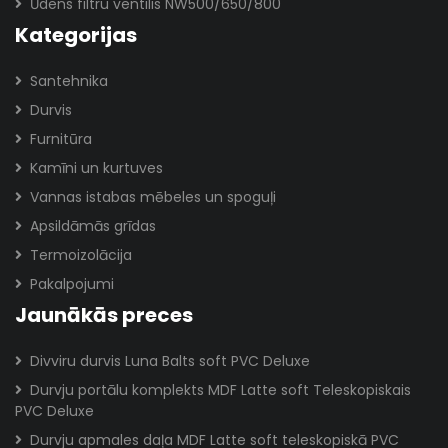
Ūdens filtru ventilis NW500/650/800
Kategorijas
Santehnika
Durvis
Furnitūra
Kamīni un kurtuves
Vannas istabas mēbeles un spoguļi
Apsildāmās grīdas
Termoizolācija
Pakalpojumi
Jaunākās preces
Divviru durvis Luna Balts soft PVC Deluxe
Durvju portālu komplekts MDF Latte soft Teleskopiskais
PVC Deluxe
Durvju apmales daļa MDF Latte soft teleskopiskā PVC