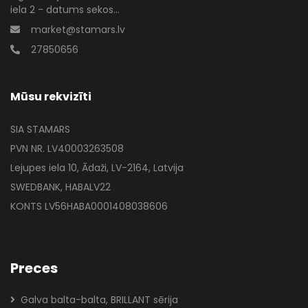
iela 2 - datums sekos...
market@stamars.lv
27850656
Mūsu rekvizīti
SIA STAMARS
PVN NR. LV40003263508
Lejupes iela 10, Ādaži, LV-2164, Latvija
SWEDBANK, HABALV22
KONTS LV56HABA0001408038606
Preces
Galva balta-balta, BRILLANT sērija