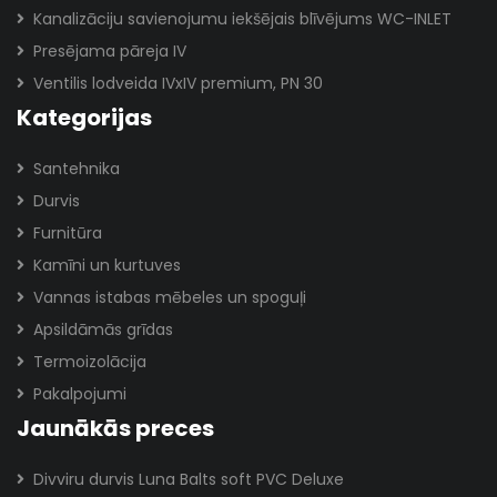
Kanalizāciju savienojumu iekšējais blīvējums WC-INLET
Presējama pāreja IV
Ventilis lodveida IVxIV premium, PN 30
Kategorijas
Santehnika
Durvis
Furnitūra
Kamīni un kurtuves
Vannas istabas mēbeles un spoguļi
Apsildāmās grīdas
Termoizolācija
Pakalpojumi
Jaunākās preces
Divviru durvis Luna Balts soft PVC Deluxe