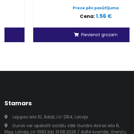
Prece pēc pasūtījuma
1.56 €
Cena:
Pievienot grozam
Stamars
Lejupes iela 10, Ādaži, LV-2164, Latvija
Durvis var apskatīt izstāžu zālē Gunāra Astras iela 8,
Rīga, Latvija, LV-1082 lidz 31.08.2026 / AURA kvartāls, Grenču