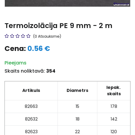
Termoizolācija PE 9 mm - 2 m
(0 Atsauksme)
Cena:
0.56 €
Pieejams
Skaits noliktavā:
354
Iepak.
Artikuls
Diametrs
skaits
82663
15
178
82632
18
142
82623
22
120