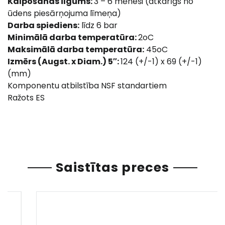
Kalpošanas ilgums:
3 – 6 mēneši (atkarīgs no
ūdens piesārņojuma līmeņa)
Darba spiediens:
līdz 6 bar
Minimālā darba temperatūra:
2oC
Maksimālā darba temperatūra:
45oC
Izmērs (Augst. x Diam.) 5″:
124 (+/-1) x 69 (+/-1)
(mm)
Komponentu atbilstība NSF standartiem
Ražots ES
Saistītas preces