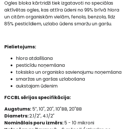
Ogles bloka kārtridži tiek izgatavoti no speciālas
aktīvētas ogles, kas attīra ūdeni no 99% brīvā hlora
un citām organiskām vielām, fenola, benzola, līdz
85% pesticīdiem, uzlabo ūdens smaržu un garšu.
Pielietojums:
hlora atdalīšana
pesticīdu noņemšana
toksisko un organisko savienojumu noņemšana
smaržas un garšas uzlabošana
aukstajam ūdenim
FCCBL sērijas specifikācija:
Augstums:
5″, 10", 20", 10"BB, 20"BB
Diametrs:
2.1/2", 4.1/2"
Nominālais poru izmērs:
5 - 10 mikroni