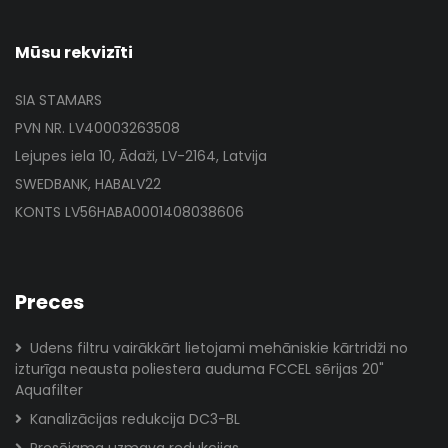
Mūsu rekvizīti
SIA STAMARS
PVN NR. LV40003263508
Lejupes iela 10, Ādaži, LV-2164, Latvija
SWEDBANK, HABALV22
KONTS LV56HABA0001408038606
Preces
Udens filtru vairākkārt lietojami mehāniskie kārtridži no
izturīga neausta poliestera auduma FCCEL sērijas 20"
Aquafilter
Kanalizācijas redukcija DC3-BL