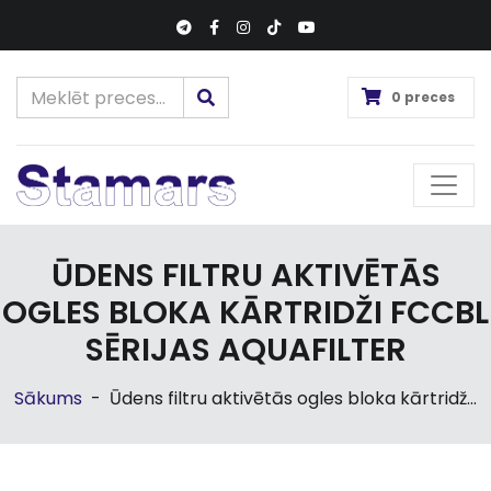
0 preces
ŪDENS FILTRU AKTIVĒTĀS
OGLES BLOKA KĀRTRIDŽI FCCBL
SĒRIJAS AQUAFILTER
Sākums
-
Ūdens filtru aktivētās ogles bloka kārtridž...