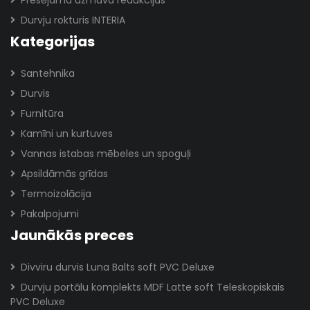
Presējama uzmava redukcijas
Durvju rokturis INTERIA
Kategorijas
Santehnika
Durvis
Furnitūra
Kamīni un kurtuves
Vannas istabas mēbeles un spoguļi
Apsildāmās grīdas
Termoizolācija
Pakalpojumi
Jaunākās preces
Divviru durvis Luna Balts soft PVC Deluxe
Durvju portālu komplekts MDF Latte soft Teleskopiskais
PVC Deluxe