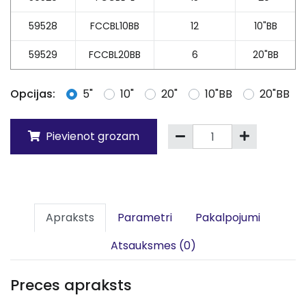
59528
FCCBL10BB
12
10"BB
59529
FCCBL20BB
6
20"BB
Opcijas:
5"
10"
20"
10"BB
20"BB
Pievienot grozam
Apraksts
Parametri
Pakalpojumi
Atsauksmes (0)
Preces apraksts