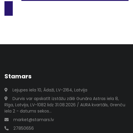
Stamars
Lejupes iela 10, Ādaži, LV-2164, Latvija
Durvis var apskatīt izstāžu zālē Gunāra Astras iela 8,
Rīga, Latvija, LV-1082 lidz 31.08.2026 / AURA kvartāls, Grenču
iela 2 - datums sekos...
market@stamars.lv
27850656