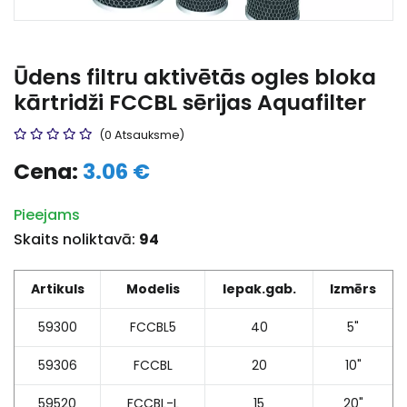
Ūdens filtru aktivētās ogles bloka
kārtridži FCCBL sērijas Aquafilter
(0 Atsauksme)
Cena:
3.06 €
Pieejams
Skaits noliktavā:
94
Artikuls
Modelis
Iepak.gab.
Izmērs
59300
FCCBL5
40
5"
59306
FCCBL
20
10"
59520
FCCBL-L
15
20"