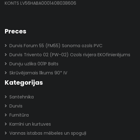
KONTS LV56HABA0001408038606
Preces
Durvis Forum 55 (FM55) Sonoma ozols PVC
Durvis Trivento 02 (PW-02) Ozols rivjera EKOfinierējums
Durvju uzlika 001P Balts
Skrūvējamais līkums 90* IV
Kategorijas
Santehnika
Durvis
Furnitūra
Kamīni un kurtuves
Vannas istabas mēbeles un spoguļi