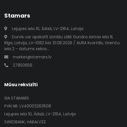
Stamars
Lejupes iela 10, Ādaži, LV-2164, Latvija
Durvis var apskatīt izstāžu zālē Gunāra Astras iela 8,
Rīga, Latvija, LV-1082 lidz 31.08.2026 / AURA kvartāls, Grenču
iela 2 - datums sekos...
market@stamars.lv
27850656
Mūsu rekvizīti
SIA STAMARS
PVN NR. LV40003263508
Lejupes iela 10, Ādaži, LV-2164, Latvija
SWEDBANK, HABALV22