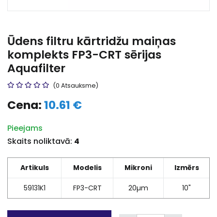
Ūdens filtru kārtridžu maiņas
komplekts FP3-CRT sērijas
Aquafilter
(0 Atsauksme)
Cena:
10.61 €
Pieejams
Skaits noliktavā:
4
Artikuls
Modelis
Mikroni
Izmērs
59131K1
FP3-CRT
20µm
10"