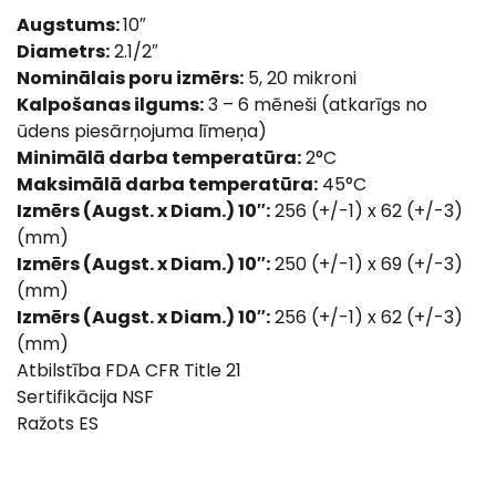
Augstums:
10″
Diametrs:
2.1/2″
Nominālais poru izmērs:
5, 20 mikroni
Kalpošanas ilgums:
3 – 6 mēneši (atkarīgs no
ūdens piesārņojuma līmeņa)
Minimālā darba temperatūra:
2°C
Maksimālā darba temperatūra:
45°C
Izmērs (Augst. x Diam.) 10″:
256 (+/-1) x 62 (+/-3)
(mm)
Izmērs (Augst. x Diam.) 10″:
250 (+/-1) x 69 (+/-3)
(mm)
Izmērs (Augst. x Diam.) 10″:
256 (+/-1) x 62 (+/-3)
(mm)
Atbilstība FDA CFR Title 21
Sertifikācija NSF
Ražots ES