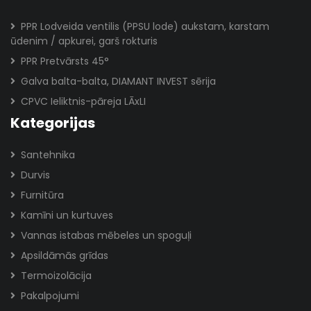
PPR Lodveida ventilis (PPSU lode) aukstam, karstam
ūdenim / apkurei, garš rokturis
PPR Pretvārsts 45°
Galva balta-balta, DIAMANT INVEST sērija
CPVC Ieliktnis-pāreja LĀxLI
Kategorijas
Santehnika
Durvis
Furnitūra
Kamīni un kurtuves
Vannas istabas mēbeles un spoguļi
Apsildāmās grīdas
Termoizolācija
Pakalpojumi