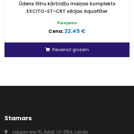
Ūdens filtru kārtridžu maiņas komplekts
EXCITO-ST-CRT sērijas Aquafilter
Pieejams
32.45 €
Cena:
Pievienot grozam
Stamars
Lejupes iela 10, Ādaži, LV-2164, Latvija