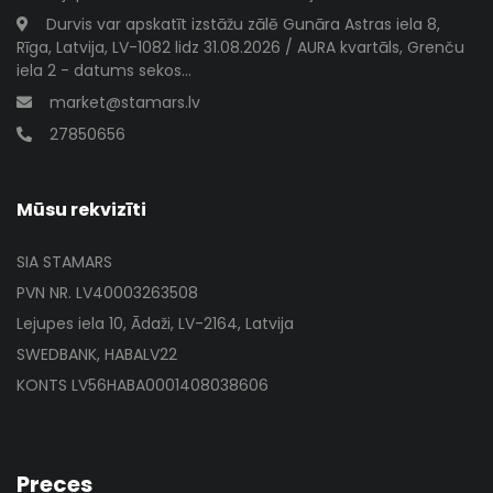
Durvis var apskatīt izstāžu zālē Gunāra Astras iela 8,
Rīga, Latvija, LV-1082 lidz 31.08.2026 / AURA kvartāls, Grenču
iela 2 - datums sekos...
market@stamars.lv
27850656
Mūsu rekvizīti
SIA STAMARS
PVN NR. LV40003263508
Lejupes iela 10, Ādaži, LV-2164, Latvija
SWEDBANK, HABALV22
KONTS LV56HABA0001408038606
Preces