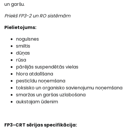
un garšu.
Priekš FP3-2 un RO sistēmām
Pielietojums:
nogulsnes
smiltis
dūņas
rūsa
pārējās suspendētās vielas
hlora atdalīšana
pesticīdu noņemšana
toksisko un organisko savienojumu noņemšana
smaržas un garšas uzlabošana
aukstajam ūdenim
FP3-CRT sērijas specifikācija: