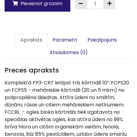
Pievienot grozam
Apraksts
Parametri
Pakalpojumi
Atsauksmes (0)
Preces apraksts
Komplektā FP3-CRT ietilpst trīs kārtridži 10”: FCPS20
un FCPS5 - mehāniskie kārtridži (20 un 5 mkm) no
polipropilēna šķiedras. Attīra ūdeni no smiltīm,
dūņām, rūsas un citiem mehāniskiem netīrumiem.
FCCBL - ogles bloka kārtridžs tiek izgatavots no
speciālas aktīvētas ogles, kas attīra ūdeni no 99%
brīva hlora un citām organiskām vielām, fenola,
benzola, līdz 85% pesticīdiem, uzlabo ūdens smaržu