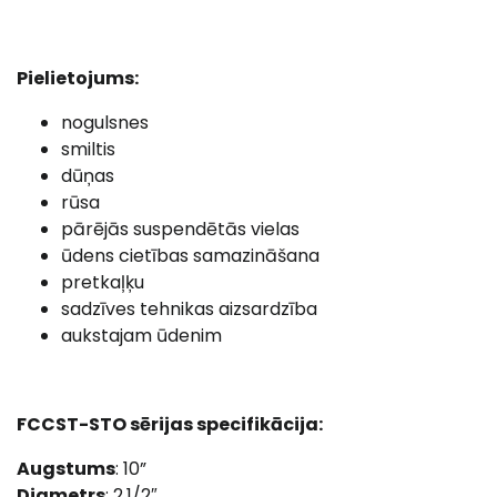
Pielietojums:
nogulsnes
smiltis
dūņas
rūsa
pārējās suspendētās vielas
ūdens cietības samazināšana
pretkaļķu
sadzīves tehnikas aizsardzība
aukstajam ūdenim
FCCST-STO sērijas specifikācija:
Augstums
: 10”
Diametrs
: 2.1/2″