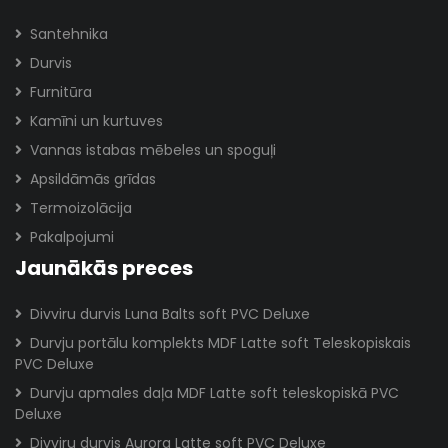
Santehnika
Durvis
Furnitūra
Kamīni un kurtuves
Vannas istabas mēbeles un spoguļi
Apsildāmās grīdas
Termoizolācija
Pakalpojumi
Jaunākās preces
Divviru durvis Luna Balts soft PVC Deluxe
Durvju portālu komplekts MDF Latte soft Teleskopiskais
PVC Deluxe
Durvju apmales daļa MDF Latte soft teleskopiskā PVC
Deluxe
Divviru durvis Aurora Latte soft PVC Deluxe