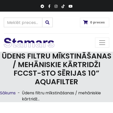
0 preces
ŪDENS FILTRU MĪKSTINĀŠANAS
/ MEHĀNISKIE KĀRTRIDŽI
FCCST-STO SĒRIJAS 10”
AQUAFILTER
Sākums
-
Ūdens filtru mīkstināšanas / mehāniskie
kārtridž...