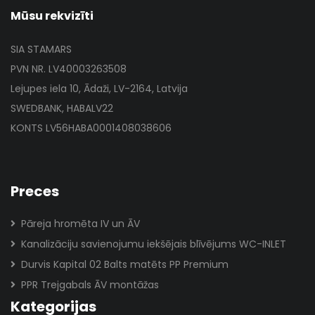
Mūsu rekvizīti
SIA STAMARS
PVN NR. LV40003263508
Lejupes iela 10, Ādaži, LV-2164, Latvija
SWEDBANK, HABALV22
KONTS LV56HABA0001408038606
Preces
Pāreja hromēta IV un ĀV
Kanalizāciju savienojumu iekšējais blīvējums WC-INLET
Durvis Kapital 02 Balts matēts PP Premium
PPR Trejgabals ĀV montāžas
Kategorijas