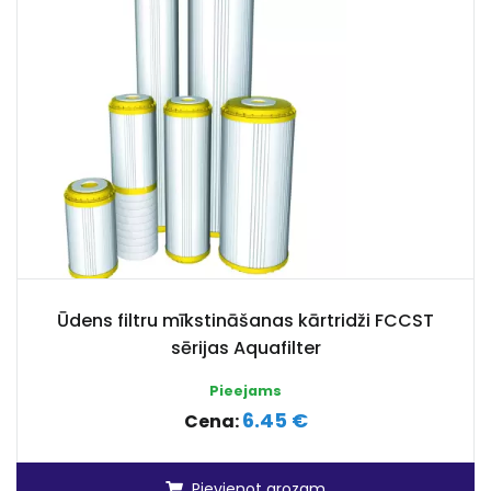
Ūdens filtru mīkstināšanas kārtridži FCCST
sērijas Aquafilter
Pieejams
6.45 €
Cena:
Pievienot grozam