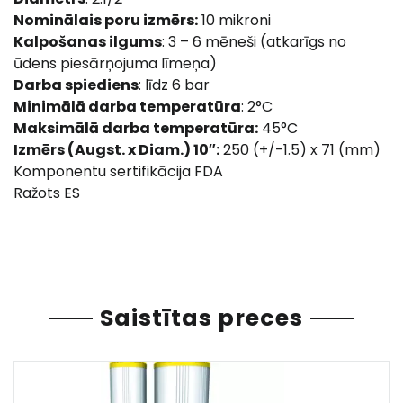
Nominālais poru izmērs:
10 mikroni
Kalpošanas ilgums
: 3 – 6 mēneši (atkarīgs no
ūdens piesārņojuma līmeņa)
Darba spiediens
: līdz 6 bar
Minimālā darba temperatūra
: 2°C
Maksimālā darba temperatūra:
45°C
Izmērs (Augst. x Diam.) 10″:
250 (+/-1.5) x 71 (mm)
Komponentu sertifikācija FDA
Ražots ES
Saistītas preces