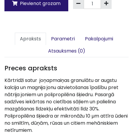
Pievienot grozam
Apraksts
Parametri
Pakalpojumi
Atsauksmes (0)
Preces apraksts
Kārtridži satur joņapmaiņas granulātu ar augstu
kalcija un magnija jonu aizvietošanas īpašību pret
nātrija joniem un polipropilēna šķiedru. Pasargā
sadzīves iekārtas no cietības sāļiem un palielina
mazgāšanas līdzekļu efektivitāti līdz 30%.
Polipropilēna šķiedra ar mikronāžu 10 µm attīra ūdeni
no smiltīm, dūņām, rūsas un citiem mehāniskiem
netīrumiem.