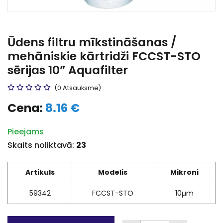
Ūdens filtru mīkstināšanas /
mehāniskie kārtridži FCCST-STO
sērijas 10” Aquafilter
(0 Atsauksme)
Cena:
8.16 €
Pieejams
Skaits noliktavā:
23
Artikuls
Modelis
Mikroni
59342
FCCST-STO
10µm