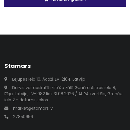
Stamars
Lejupes iela 10, Ādaži, LV-2164, Latvija
Durvis var apskatīt izstāžu zālē Gunāra Astras iela 8,
Rīga, Latvija, LV-1082 lidz 31.08.2026 / AURA kvartāls, Grenču
iela 2 - datums sekos...
market@stamars.lv
27850656