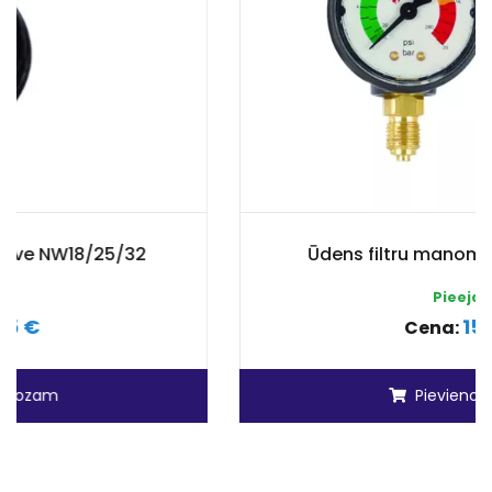
Ūdens filtru manometrs NW18/25/32
Pieejams
15.83 €
Cena:
Pievienot grozam