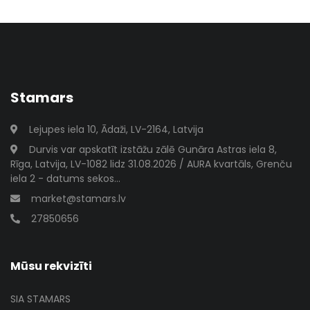
Stamars
Lejupes iela 10, Ādaži, LV-2164, Latvija
Durvis var apskatīt izstāžu zālē Gunāra Astras iela 8,
Rīga, Latvija, LV-1082 lidz 31.08.2026 / AURA kvartāls, Grenču
iela 2 - datums sekos...
market@stamars.lv
27850656
Mūsu rekvizīti
SIA STAMARS