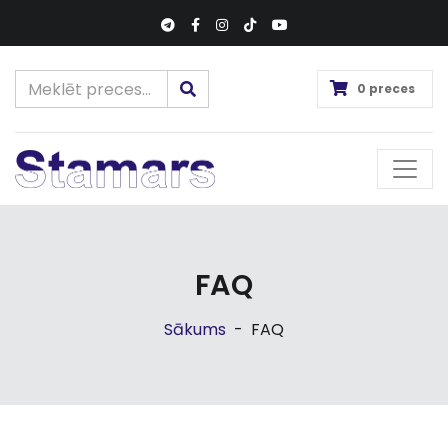
0 preces
FAQ
Sākums
-
FAQ