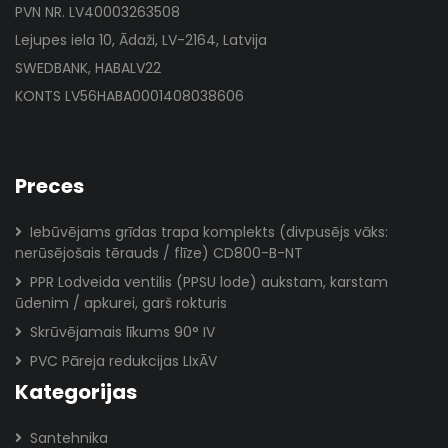
PVN NR. LV40003263508
Lejupes iela 10, Ādaži, LV-2164, Latvija
SWEDBANK, HABALV22
KONTS LV56HABA0001408038606
Preces
Iebūvējams grīdas trapa komplekts (divpusējs vāks:
nerūsējošais tērauds / flīze) CD800-B-NT
PPR Lodveida ventilis (PPSU lode) aukstam, karstam
ūdenim / apkurei, garš rokturis
Skrūvējamais līkums 90° IV
PVC Pāreja redukcijas LIxĀV
Kategorijas
Santehnika