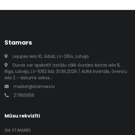
Stamars
Lejupes iela 10, Ādaži, LV-2164, Latvija
Durvis var apskatīt izstāžu zālē Gunāra Astras iela 8,
Rīga, Latvija, LV-1082 lidz 31.08.2026 / AURA kvartāls, Grenču
iela 2 - datums sekos...
market@stamars.lv
27850656
Mūsu rekvizīti
SIA STAMARS