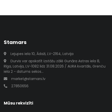
Stamars
Lejupes iela 10, Ādaži, LV-2164, Latvija
Durvis var apskatīt izstāžu zālē Gunāra Astras iela 8,
Rīga, Latvija, LV-1082 lidz 31.08.2026 / AURA kvartāls, Grenču
iela 2 - datums sekos...
market@stamars.lv
27850656
Mūsu rekvizīti