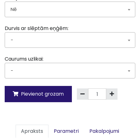
Nē
Durvis ar slēptām eņģēm:
-
Caurums uzlikai:
-
Pievienot grozam
Apraksts
Parametri
Pakalpojumi