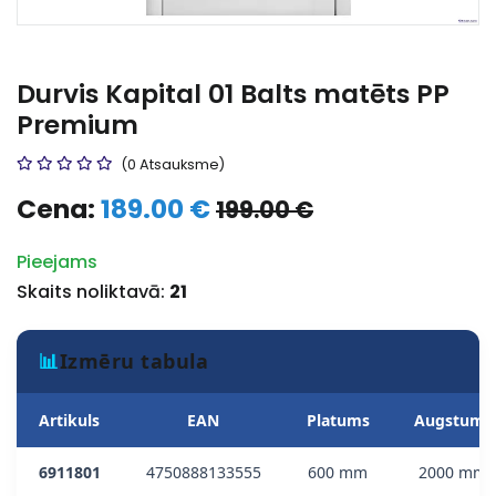
Durvis Kapital 01 Balts matēts PP
Premium
(0 Atsauksme)
Cena:
189.00 €
199.00 €
Pieejams
Skaits noliktavā:
21
📊
Izmēru tabula
Artikuls
EAN
Platums
Augstums
6911801
4750888133555
600 mm
2000 mm