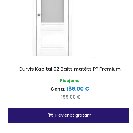
Durvis Kapital 02 Balts matēts PP Premium
Pieejams
189.00 €
Cena:
199.00 €
Pievienot grozam