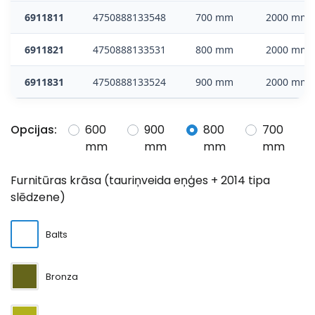
6911811
4750888133548
700 mm
2000 mm
6911821
4750888133531
800 mm
2000 mm
6911831
4750888133524
900 mm
2000 mm
Opcijas:
600
900
800
700
mm
mm
mm
mm
Furnitūras krāsa (tauriņveida eņģes + 2014 tipa
slēdzene)
Balts
Bronza