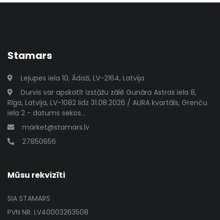
Stamars
Lejupes iela 10, Ādaži, LV-2164, Latvija
Durvis var apskatīt izstāžu zālē Gunāra Astras iela 8,
Rīga, Latvija, LV-1082 lidz 31.08.2026 / AURA kvartāls, Grenču
iela 2 - datums sekos...
market@stamars.lv
27850656
Mūsu rekvizīti
SIA STAMARS
PVN NR. LV40003263508