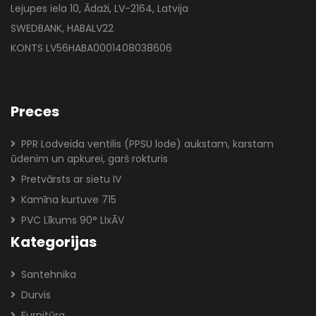
Lejupes iela 10, Ādaži, LV-2164, Latvija
SWEDBANK, HABALV22
KONTS LV56HABA0001408038606
Preces
PPR Lodveida ventilis (PPSU lode) aukstam, karstam
ūdenim un apkurei, garš rokturis
Pretvārsts ar sietu IV
Kamīna kurtuve 715
PVC Līkums 90° LIxĀV
Kategorijas
Santehnika
Durvis
Furnitūra