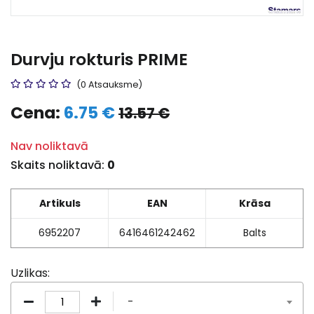
Durvju rokturis PRIME
(0 Atsauksme)
Cena:
6.75 €
13.57 €
Nav noliktavā
Skaits noliktavā:
0
Artikuls
EAN
Krāsa
6952207
6416461242462
Balts
Uzlikas:
-