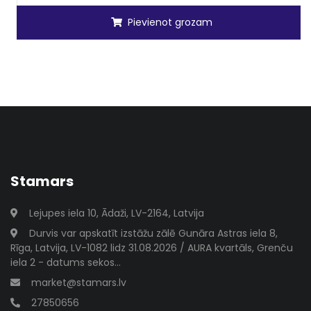
Pievienot grozam
Stamars
Lejupes iela 10, Ādaži, LV-2164, Latvija
Durvis var apskatīt izstāžu zālē Gunāra Astras iela 8,
Rīga, Latvija, LV-1082 lidz 31.08.2026 / AURA kvartāls, Grenču
iela 2 - datums sekos...
market@stamars.lv
27850656