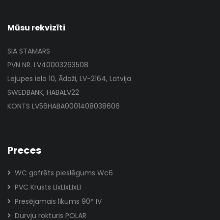
Mūsu rekvizīti
SIA STAMARS
PVN NR. LV40003263508
Lejupes iela 10, Ādaži, LV-2164, Latvija
SWEDBANK, HABALV22
KONTS LV56HABA0001408038606
Preces
WC gofrēts pieslēgums Wc6
PVC Krusts LIxLIxLIxLI
Presējamais līkums 90° IV
Durvju rokturis POLAR