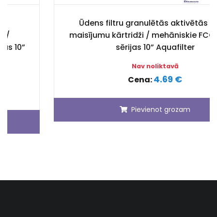
Ūdens filtru granulētās aktivētās ogles
maisījumu kārtridži / mehāniskie FCCA-STO
sērijas 10” Aquafilter
Nav noliktavā
4.69 €
Cena:
Pievienot grozam