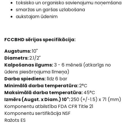
toksisko un organisko savienojumu noņemšana
smaržas un garšas uzlabošana
aukstajam ūdenim
FCCBHD sērijas specifikācija:
Augstums:
10"
Diametrs:
2.1/2"
Kalpošanas ilgums:
3 - 6 mēneši (atkarīgs no
ūdens piesārņojuma līmeņa)
Darba spiediens:
līdz 6 bar
Minimālā darba temperatūra:
2°C
Maksimālā darba temperatūra:
45°C
Izmērs (Augst. x Diam.) 10":
250 (+/-1.5) x 71 (mm)
Komponentu atbilstība FDA CFR Title 21
Komponentu sertifikācija NSF
Ražots ES