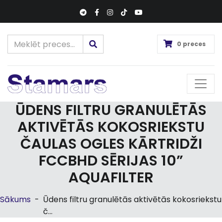
0 preces
ŪDENS FILTRU GRANULĒTĀS
AKTIVĒTĀS KOKOSRIEKSTU
ČAULAS OGLES KĀRTRIDŽI
FCCBHD SĒRIJAS 10”
AQUAFILTER
Sākums
-
Ūdens filtru granulētās aktivētās kokosriekstu
č...