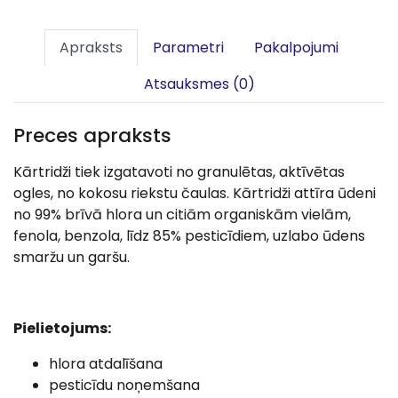
Apraksts
Parametri
Pakalpojumi
Atsauksmes (0)
Preces apraksts
Kārtridži tiek izgatavoti no granulētas, aktīvētas
ogles, no kokosu riekstu čaulas. Kārtridži attīra ūdeni
no 99% brīvā hlora un citiām organiskām vielām,
fenola, benzola, līdz 85% pesticīdiem, uzlabo ūdens
smaržu un garšu.
Pielietojums:
hlora atdalīšana
pesticīdu noņemšana