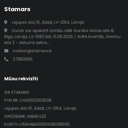
Stamars
Lejupes iela 10, Ādaži, LV-2164, Latvija
Durvis var apskatīt izstāžu zālē Gunāra Astras iela 8,
Rīga, Latvija, LV-1082 lidz 31.08.2026 / AURA kvartāls, Grenču
iela 2 - datums sekos...
market@stamars.lv
27850656
Mūsu rekvizīti
SIA STAMARS
PVN NR. LV40003263508
Lejupes iela 10, Ādaži, LV-2164, Latvija
SWEDBANK, HABALV22
KONTS LV56HABA0001408038606