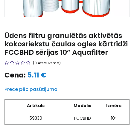
Ūdens filtru granulētās aktivētās
kokosriekstu čaulas ogles kārtridži
FCCBHD sērijas 10” Aquafilter
(0 Atsauksme)
Cena:
5.11 €
Prece pēc pasūtījuma
Artikuls
Modelis
Izmērs
59330
FCCBHD
10”