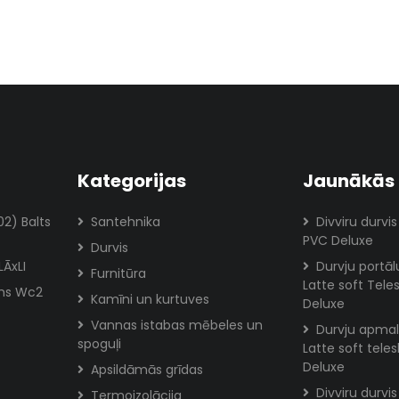
Kategorijas
Jaunākās 
02) Balts
Santehnika
Divviru durvis
PVC Deluxe
Durvis
LĀxLI
Durvju portā
Furnitūra
Latte soft Tele
ms Wc2
Kamīni un kurtuves
Deluxe
Vannas istabas mēbeles un
Durvju apmal
spoguļi
Latte soft tele
Deluxe
Apsildāmās grīdas
Divviru durvi
Termoizolācija