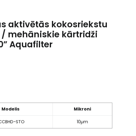
ās aktivētās kokosriekstu
 / mehāniskie kārtridži
” Aquafilter
Modelis
Mikroni
CCBHD-STO
10µm