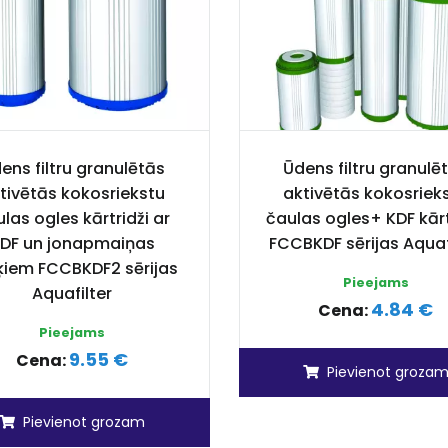
ens filtru granulētās
Ūdens filtru granulē
tivētās kokosriekstu
aktivētās kokosriek
las ogles kārtridži ar
čaulas ogles+ KDF kārt
DF un jonapmaiņas
FCCBKDF sērijas Aquaf
ķiem FCCBKDF2 sērijas
Pieejams
Aquafilter
4.84 €
Cena:
Pieejams
9.55 €
Cena:
Pievienot groza
Pievienot grozam