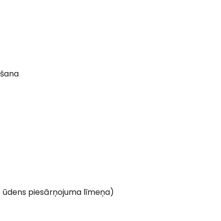
mšana
no ūdens piesārņojuma līmeņa)