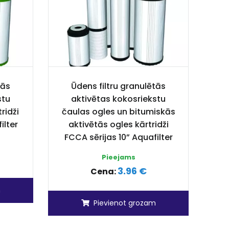
tās
Ūdens filtru granulētās
stu
aktivētas kokosriekstu
ridži
čaulas ogles un bitumiskās
ilter
aktivētās ogles kārtridži
FCCA sērijas 10” Aquafilter
Pieejams
3.96 €
Cena:
m
Pievienot grozam