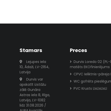
Stamars
Preces
Lejupes iela
Durvis Loredo 02 (PL-
10, Ādaži, LV-2164,
matēts EKOfinierējums
Latvija
CPVC Ieliktnis-pāreja 
Durvis var
WC gofrēts pieslēgu
apskatīt izstāžu
PVC Krusts LIxLIxLIxLI
zālē Gunāra
Astras iela 8, Rīga,
Latvija, LV-1082
lidz 31.08.2026 /
AURA kvartāls,