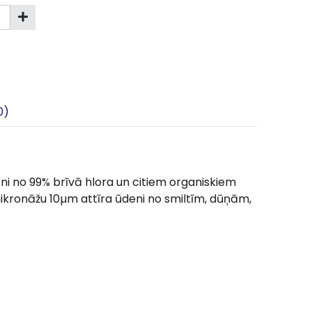
0)
eni no 99% brīvā hlora un citiem organiskiem
mikronāžu 10µm attīra ūdeni no smiltīm, dūņām,