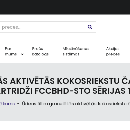
Par
Preču
Mīkstināšanas
Akcijas
mums
katalogs
sistēmas
preces
ĀS AKTIVĒTĀS KOKOSRIEKSTU ČA
RTRIDŽI FCCBHD-STO SĒRIJAS 
ākums
-
Ūdens filtru granulētās aktivētās kokosriekstu č.