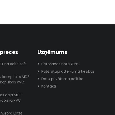
preces
Uzņēmums
 Luna Balts soft
Lietošanas noteikumi
Patērētāja atteikuma tiesības
lu komplekts MDF
Datu privātuma politika
skopiskais PVC
Kontakti
es daļa MDF
skopiskā PVC
s Aurora Latte