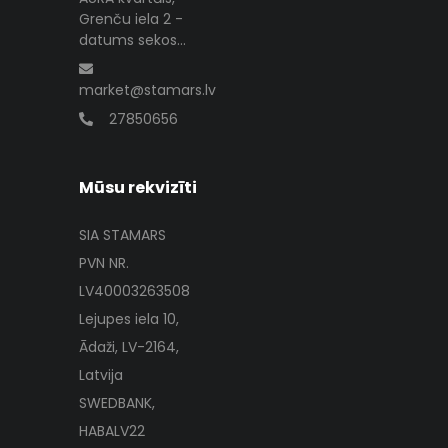
Grenču iela 2 -
datums sekos...
market@stamars.lv
27850656
Mūsu rekvizīti
SIA STAMARS
PVN NR.
LV40003263508
Lejupes iela 10,
Ādaži, LV-2164,
Latvija
SWEDBANK,
HABALV22