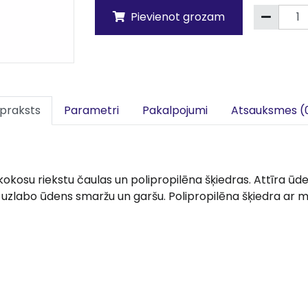
Pievienot grozam
praksts
Parametri
Pakalpojumi
Atsauksmes (
 kokosu riekstu čaulas un polipropilēna šķiedras. Attīra ūd
u, uzlabo ūdens smaržu un garšu. Polipropilēna šķiedra ar 