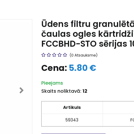
Ūdens filtru granulēt
čaulas ogles kārtridži
FCCBHD-STO sērijas 10
(0 Atsauksme)
Cena:
5.80 €
Pieejams
Skaits noliktavā:
12
Artikuls
59343
F