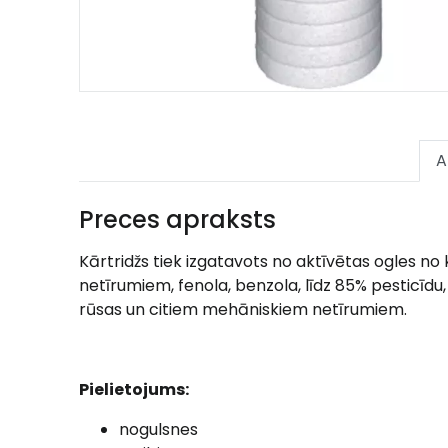
A
Preces apraksts
Kārtridžs tiek izgatavots no aktīvētas ogles no
netīrumiem, fenola, benzola, līdz 85% pesticīd
rūsas un citiem mehāniskiem netīrumiem.
Pielietojums:
nogulsnes