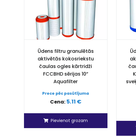
Ūdens filtru granulētās
Ūd
aktivētās kokosriekstu
ak
čaulas ogles kārtridži
čau
FCCBHD sērijas 10”
K
Aquafilter
sve
Prece pēc pasūtījuma
5.11 €
Cena:
Pievienot grozam