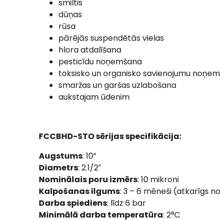
smiltis
dūņas
rūsa
pārējās suspendētās vielas
hlora atdalīšana
pesticīdu noņemšana
toksisko un organisko savienojumu noņe
smaržas un garšas uzlabošana
aukstajam ūdenim
FCCBHD-STO sērijas specifikācija:
Augstums
: 10”
Diametrs
: 2.1/2″
Nominālais poru izmērs
: 10 mikroni
Kalpošanas ilgums
: 3 – 6 mēneši (atkarīgs 
Darba spiediens
: līdz 6 bar
Minimālā darba temperatūra
: 2°C