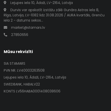
Lejupes iela 10, Ādaži, LV-2164, Latvija
Durvis var apskatīt izstāžu zālē Gunāra Astras iela 8,
Rīga, Latvija, LV-1082 lidz 31.08.2026 / AURA kvartāls, Grenču
iela 2 - datums sekos...
market@stamars.lv
27850656
Mūsu rekvizīti
SIA STAMARS
PVN NR. LV40003263508
Lejupes iela 10, Ādaži, LV-2164, Latvija
SWEDBANK, HABALV22
KONTS LV56HABA0001408038606