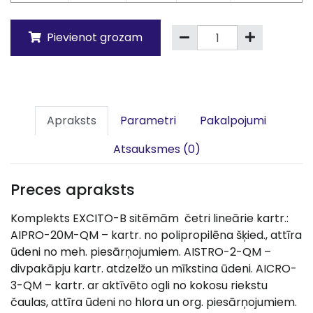
Pievienot grozam
Apraksts
Parametri
Pakalpojumi
Atsauksmes (0)
Preces apraksts
Komplekts EXCITO-B sitēmām četri lineārie kartr.:
AIPRO-20M-QM – kartr. no polipropilēna šķied., attīra
ūdeni no meh. piesārņojumiem. AISTRO-2-QM –
divpakāpju kartr. atdzelžo un mīkstina ūdeni. AICRO-
3-QM – kartr. ar aktīvēto ogli no kokosu riekstu
čaulas, attīra ūdeni no hlora un org. piesārņojumiem.