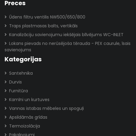
Preces
Ūdens filtru ventilis NW500/650/800
Traps plastmasas balts, vertikāls
Kanalizāciju savienojumu iekšējais blīvējums WC-INLET
Lokans pievads no nerūsējoša tērauda - PEX caurule, īsais
savienojums
Kategorijas
Santehnika
Durvis
Furnitūra
Kamīni un kurtuves
Vannas istabas mēbeles un spoguļi
Apsildāmās grīdas
Termoizolācija
Pakalpojumi