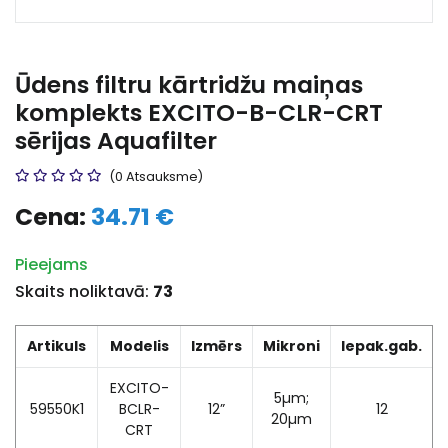
Ūdens filtru kārtridžu maiņas
komplekts EXCITO-B-CLR-CRT
sērijas Aquafilter
(0 Atsauksme)
Cena:
34.71 €
Pieejams
Skaits noliktavā:
73
Artikuls
Modelis
Izmērs
Mikroni
Iepak.gab.
EXCITO-
5µm;
59550K1
BCLR-
12”
12
20µm
CRT