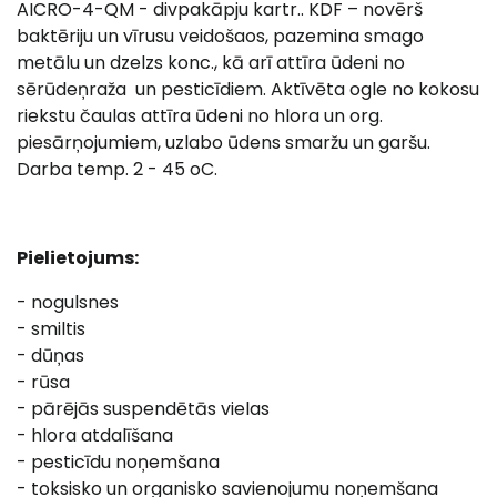
AICRO-4-QM - divpakāpju kartr.. KDF – novērš
baktēriju un vīrusu veidošaos, pazemina smago
metālu un dzelzs konc., kā arī attīra ūdeni no
sērūdeņraža un pesticīdiem. Aktīvēta ogle no kokosu
riekstu čaulas attīra ūdeni no hlora un org.
piesārņojumiem, uzlabo ūdens smaržu un garšu.
Darba temp. 2 - 45 oC.
Pielietojums:
- nogulsnes
- smiltis
- dūņas
- rūsa
- pārējās suspendētās vielas
- hlora atdalīšana
- pesticīdu noņemšana
- toksisko un organisko savienojumu noņemšana