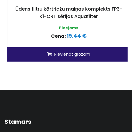
Ūdens filtru kārtridžu maiņas komplekts FP3-
K1-CRT sērijas Aquafilter
Pieejams
19.44 €
Cena:
Pievienot grozam
Stamars