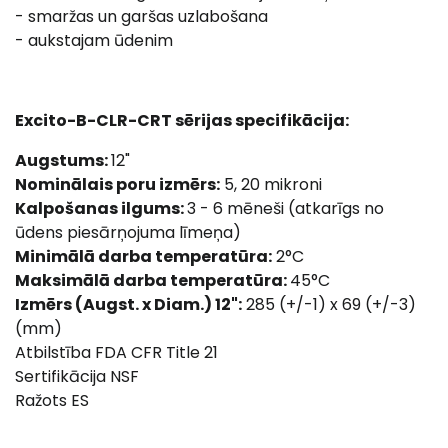
- smaržas un garšas uzlabošana
- aukstajam ūdenim
Excito-B-CLR-CRT sērijas specifikācija:
Augstums:
12"
Nominālais poru izmērs:
5, 20 mikroni
Kalpošanas ilgums:
3 - 6 mēneši (atkarīgs no
ūdens piesārņojuma līmeņa)
Minimālā darba temperatūra:
2°C
Maksimālā darba temperatūra:
45°C
Izmērs (Augst. x Diam.) 12":
285 (+/-1) x 69 (+/-3)
(mm)
Atbilstība FDA CFR Title 21
Sertifikācija NSF
Ražots ES