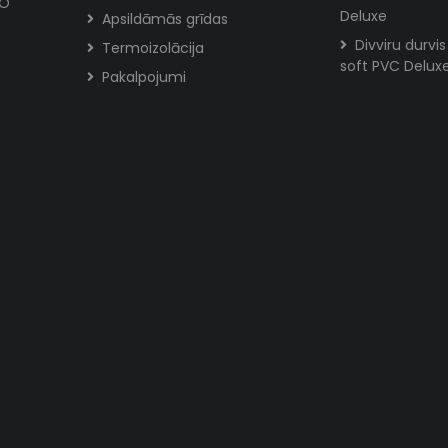
MO
Deluxe
Apsildāmās grīdas
Divviru durvi
Termoizolācija
soft PVC Delux
Pakalpojumi