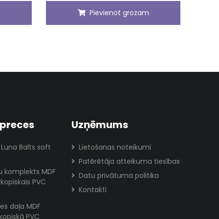
m
Pievienot grozam
preces
Uzņēmums
 Luna Balts soft
Lietošanas noteikumi
Patērētāja atteikuma tiesības
lu komplekts MDF
Datu privātuma politika
skopiskais PVC
Kontakti
es daļa MDF
skopiskā PVC