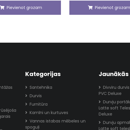
Pievienot grozam
Pievienot groza
Kategorijas
Jaunākās 
ntāžas
Santehnika
Divviru durvis
PVC Deluxe
Durvis
Durvju portā
Furnitūra
Latte soft Tele
rūsējoša
Kamīni un kurtuves
Deluxe
garais
Vannas istabas mēbeles un
Durvju apmal
spoguļi
Latte soft tele