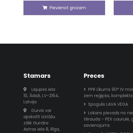
Pievienot grozam
Stamars
Preces
Lejupes iela
PPR Līkums 90° IV mo
10, Ādaži, LV-2164,
zem reģipša, komplekts
Latvija
Spogulis LAVA VEGA
Durvis var
Lokans pievads no ne
apskatīt izstāžu
tērauda - PEX caurule, 
zālē Gunāra
savienojums
Astras iela 8, Rīga,