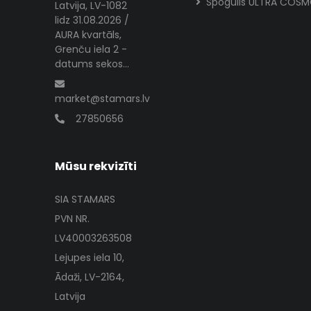
Spogulis ULTRA COS
Latvija, LV-1082
lidz 31.08.2026 /
AURA kvartāls,
Grenču iela 2 -
datums sekos...
market@stamars.lv
27850656
Mūsu rekvizīti
SIA STAMARS
PVN NR.
LV40003263508
Lejupes iela 10,
Ādaži, LV-2164,
Latvija