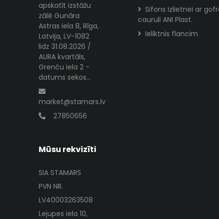
apskatīt izstāžu
Sifons izlietnei ar gof
zālē Gunāra
cauruli ANI Plast.
Astras iela 8, Rīga,
Ieliktnis flancim
Latvija, LV-1082
lidz 31.08.2026 /
AURA kvartāls,
Grenču iela 2 -
datums sekos...
market@stamars.lv
27850656
Mūsu rekvizīti
SIA STAMARS
PVN NR.
LV40003263508
Lejupes iela 10,