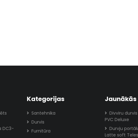
Kategorijas
Jaunākās 
tēts
Santehnika
Divviru durvis
PVC Deluxe
Durvis
ja DC3-
Durvju portā
Furnitūra
Latte soft Tele