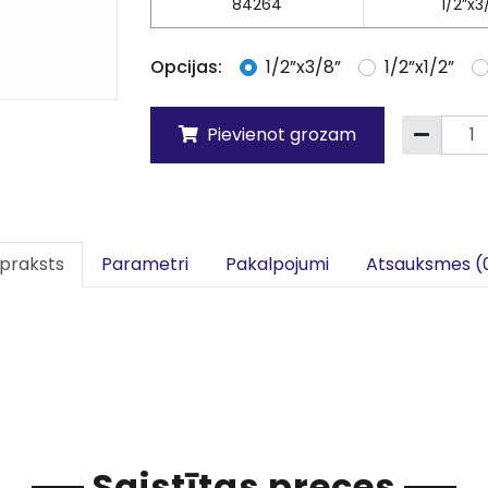
84264
1/2”x3
Opcijas:
1/2”x3/8”
1/2”x1/2”
Pievienot grozam
praksts
Parametri
Pakalpojumi
Atsauksmes (
Saistītas preces