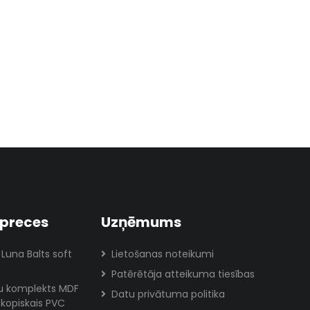
preces
Uzņēmums
 Luna Balts soft
Lietošanas noteikumi
Patērētāja atteikuma tiesības
lu komplekts MDF
Datu privātuma politika
skopiskais PVC