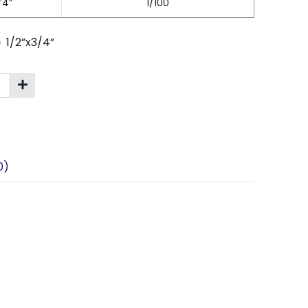
/4”
1/100
1/2”x3/4”
0)