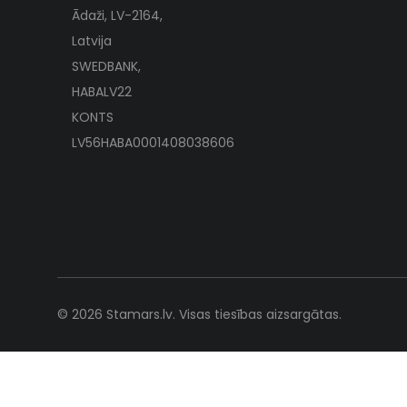
Ādaži, LV-2164,
Latvija
SWEDBANK,
HABALV22
KONTS
LV56HABA0001408038606
© 2026 Stamars.lv. Visas tiesības aizsargātas.