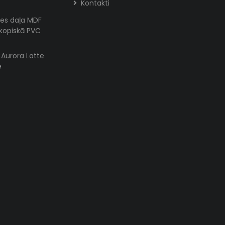
Kontakti
es daļa MDF
skopiskā PVC
s Aurora Latte
e