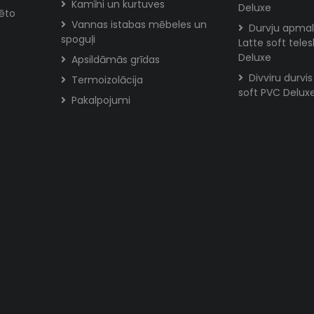
Kamīni un kurtuves
Deluxe
rēto
Vannas istabas mēbeles un
Durvju apmal
spoguļi
Latte soft tele
Deluxe
Apsildāmās grīdas
Divviru durvi
Termoizolācija
soft PVC Delux
Pakalpojumi