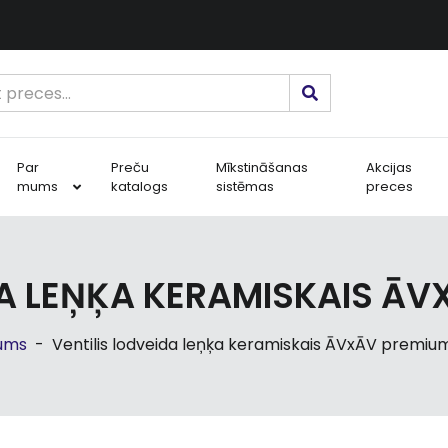
Par
Preču
Mīkstināšanas
Akcijas
mums
katalogs
sistēmas
preces
DA LEŅĶA KERAMISKAIS ĀVX
ums
-
Ventilis lodveida leņķa keramiskais ĀVxĀV premium,