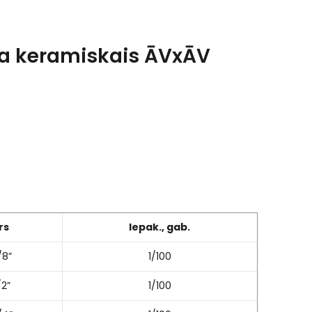
ņķa keramiskais ĀVxĀV
rs
Iepak., gab.
/8”
1/100
/2”
1/100