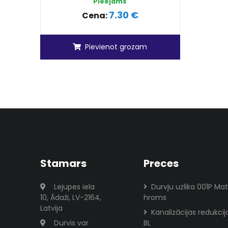
Pieejams
7.30 €
Cena:
Pievienot grozam
Stamars
Preces
Lejupes iela
Durvju uzlika 001P Ma
10, Ādaži, LV-2164,
hroms
Latvija
Kanalizācijas redukci
Durvis var
BL