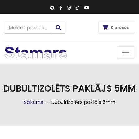
0 preces
DUBULTIZOLĒTS PAKLĀJS 5MM
Sākums
-
Dubultizolēts paklājs 5mm