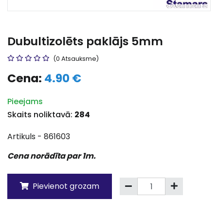
Dubultizolēts paklājs 5mm
(0 Atsauksme)
Cena:
4.90 €
Pieejams
Skaits noliktavā:
284
Artikuls - 861603
Cena norādīta par 1m.
Pievienot grozam