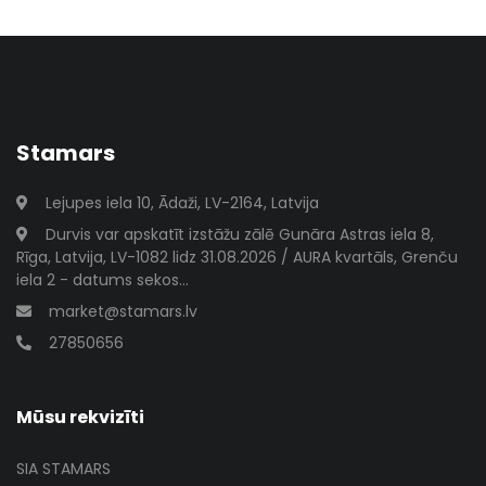
Stamars
Lejupes iela 10, Ādaži, LV-2164, Latvija
Durvis var apskatīt izstāžu zālē Gunāra Astras iela 8,
Rīga, Latvija, LV-1082 lidz 31.08.2026 / AURA kvartāls, Grenču
iela 2 - datums sekos...
market@stamars.lv
27850656
Mūsu rekvizīti
SIA STAMARS