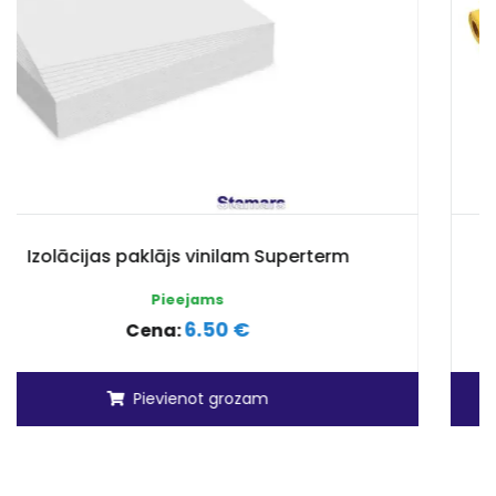
uperterm
Tvaika barjeras plēve 1
Pieejams
0.50 €
Cena:
Pievienot grozam