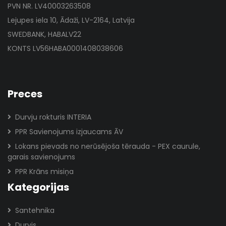
PVN NR. LV40003263508
Lejupes iela 10, Ādaži, LV-2164, Latvija
SWEDBANK, HABALV22
KONTS LV56HABA0001408038606
Preces
Durvju rokturis INTERIA
PPR Savienojums izjaucams ĀV
Lokans pievads no nerūsējoša tērauda - PEX caurule,
garais savienojums
PPR Krāns misiņa
Kategorijas
Santehnika
Durvis