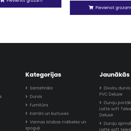
Pievienot grozam
Pievienot groza
Kategorijas
Jaunākās 
Santehnika
Divviru durvis
PVC Deluxe
s
Durvis
Durvju portā
Furnitūra
Latte soft Tele
Kamīni un kurtuves
Deluxe
Vannas istabas mēbeles un
Durvju apmal
spoguļi
Latte soft tele