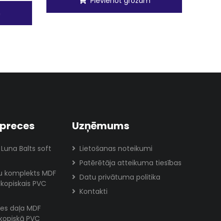
Pievienot grozam
m
preces
Uzņēmums
 Luna Balts soft
Lietošanas noteikumi
Patērētāja atteikuma tiesības
lu komplekts MDF
Datu privātuma politika
skopiskais PVC
Kontakti
es daļa MDF
skopiskā PVC