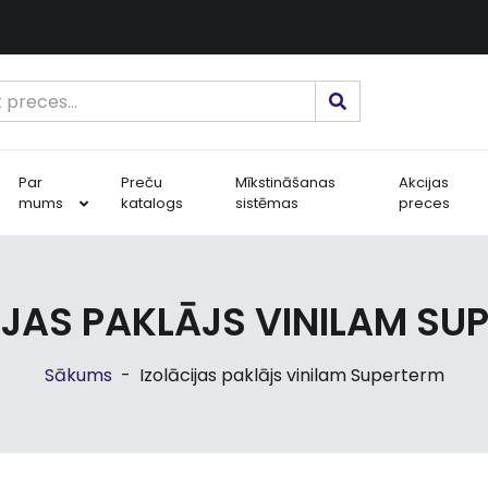
Par
Preču
Mīkstināšanas
Akcijas
mums
katalogs
sistēmas
preces
IJAS PAKLĀJS VINILAM SU
Sākums
-
Izolācijas paklājs vinilam Superterm