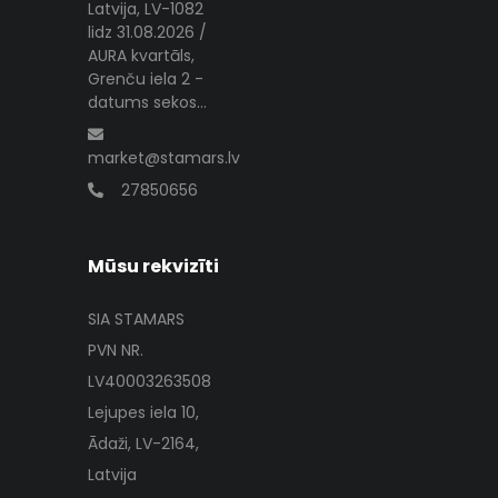
Latvija, LV-1082
lidz 31.08.2026 /
AURA kvartāls,
Grenču iela 2 -
datums sekos...
market@stamars.lv
27850656
Mūsu rekvizīti
SIA STAMARS
PVN NR.
LV40003263508
Lejupes iela 10,
Ādaži, LV-2164,
Latvija