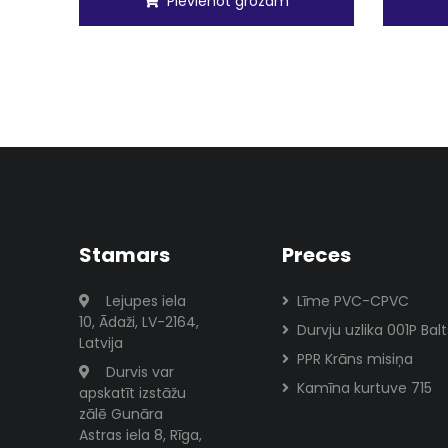
Pievienot grozam
Stamars
Preces
Lejupes iela
Līme PVC-CPVC
10, Ādaži, LV-2164,
Durvju uzlika 001P Balt
Latvija
PPR Krāns misiņa
Durvis var
Kamīna kurtuve 715
apskatīt izstāžu
zālē Gunāra
Astras iela 8, Rīga,