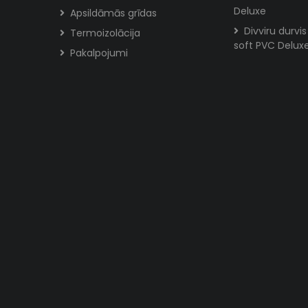
Deluxe
Apsildāmās grīdas
Divviru durvi
Termoizolācija
soft PVC Delux
Pakalpojumi